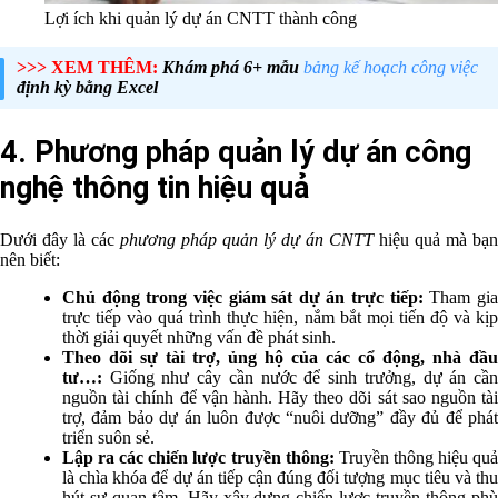
Lợi ích khi quản lý dự án CNTT thành công
>>> XEM THÊM:
Khám phá 6+ mẫu
bảng kế hoạch công việc
định kỳ bằng Excel
4. Phương pháp quản lý dự án công
nghệ thông tin hiệu quả
Dưới đây là các
phương pháp
quản lý dự án CNTT
hiệu quả mà bạn
nên biết:
Chủ động trong việc giám sát dự án trực tiếp:
Tham gi
trực tiếp vào quá trình thực hiện, nắm bắt mọi tiến độ và kịp
thời giải quyết những vấn đề phát sinh.
Theo dõi sự tài trợ, ủng hộ của các cổ động, nhà đầu
tư…:
Giống như cây cần nước để sinh trưởng, dự án cần
nguồn tài chính để vận hành. Hãy theo dõi sát sao nguồn tài
trợ, đảm bảo dự án luôn được “nuôi dưỡng” đầy đủ để phát
triển suôn sẻ.
Lập ra các chiến lược truyền thông:
Truyền thông hiệu qu
là chìa khóa để dự án tiếp cận đúng đối tượng mục tiêu và thu
hút sự quan tâm. Hãy xây dựng chiến lược truyền thông phù