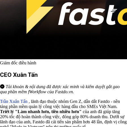
Giám đốc điều hành
CEO Xuân Tấn
Tài khoản & nội dung đã được xác minh và kiểm duyệt gắt gao
qua phần mềm fWorkflow của Fastdo.vn.
Trần Xuân Tấn
, lãnh đạo thuộc nhóm Gen Z, dẫn dắt Fastdo - nền
tảng phần mềm quản lý công việc hàng đầu cho SMEs Việt Nam.
Triết lý "Làm nhanh hơn, tiền nhiều hơn"
của anh đã giúp tăng
20% tốc độ hoàn thành công việc, đóng góp 80% doanh thu. Dưới sự
lãnh đạo của anh, Fastdo đã cải tiến sản phẩm hơn 48 lần, định vị công
nghệ "Made in Vietnam" trên thị trường quốc tế.