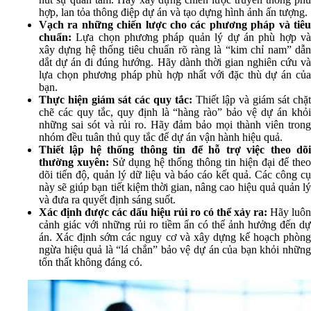
hợp, lan tỏa thông điệp dự án và tạo dựng hình ảnh ấn tượng.
Vạch ra những chiến lược cho các phương pháp và tiêu
chuẩn:
Lựa chọn phương pháp quản lý dự án phù hợp và
xây dựng hệ thống tiêu chuẩn rõ ràng là “kim chỉ nam” dẫn
dắt dự án đi đúng hướng. Hãy dành thời gian nghiên cứu và
lựa chọn phương pháp phù hợp nhất với đặc thù dự án của
bạn.
Thực hiện giám sát các quy tắc:
Thiết lập và giám sát chặt
chẽ các quy tắc, quy định là “hàng rào” bảo vệ dự án khỏi
những sai sót và rủi ro. Hãy đảm bảo mọi thành viên trong
nhóm đều tuân thủ quy tắc để dự án vận hành hiệu quả.
Thiết lập hệ thống thông tin để hỗ trợ việc theo dõi
thường xuyên:
Sử dụng hệ thống thông tin hiện đại để theo
dõi tiến độ, quản lý dữ liệu và báo cáo kết quả. Các công cụ
này sẽ giúp bạn tiết kiệm thời gian, nâng cao hiệu quả quản lý
và đưa ra quyết định sáng suốt.
Xác định được các dấu hiệu rủi ro có thể xảy ra:
Hãy luôn
cảnh giác với những rủi ro tiềm ẩn có thể ảnh hưởng đến dự
án. Xác định sớm các nguy cơ và xây dựng kế hoạch phòng
ngừa hiệu quả là “lá chắn” bảo vệ dự án của bạn khỏi những
tổn thất không đáng có.