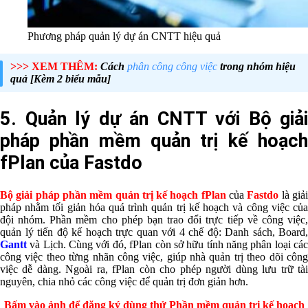
Phương pháp quản lý dự án CNTT hiệu quả
>>> XEM THÊM:
Cách
phân công công việc
trong nhóm hiệu
quả [Kèm 2 biểu mẫu]
5. Quản lý dự án CNTT với Bộ giải
pháp phần mềm quản trị kế hoạch
fPlan của Fastdo
Bộ giải pháp phần mềm quản trị kế hoạch fPlan
của
Fastdo
là giả
pháp nhằm tối giản hóa quá trình quản trị kế hoạch và công việc của
đội nhóm. Phần mềm cho phép bạn trao đổi trực tiếp về công việc,
quản lý tiến độ kế hoạch trực quan với 4 chế độ: Danh sách, Board,
Gantt
và Lịch. Cùng với đó, fPlan còn sở hữu tính năng phân loại các
công việc theo từng nhãn công việc, giúp nhà quản trị theo dõi công
việc dễ dàng. Ngoài ra, fPlan còn cho phép người dùng lưu trữ tài
nguyên, chia nhỏ các công việc để quản trị đơn giản hơn.
Bấm vào ảnh để đăng ký dùng thử Phần mềm quản trị kế hoạch