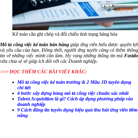
Kế toán cần ghi chép và đối chiếu tình trạng hàng hóa
Mô tả công việc kế toán bán hàng
giúp ứng viên hiểu được quyền lợi
và yêu cầu của bạn. Đồng thời, người ứng tuyển cũng có thêm thông
tin về những việc mình cần làm. Hy vọng những thông tin mà
Fastdo
vừa chia sẻ sẽ giúp ích đối với các Doanh nghiệp.
>>> ĐỌC THÊM CÁC BÀI VIẾT KHÁC:
Mô tả công việc kế toán trưởng & 2 Mẫu JD tuyển dụng
chi tiết
4 bước xây dựng bảng mô tả công việc chuẩn xác nhất
Talent Acquisition là gì? Cách áp dụng phương pháp vào
doanh nghiệp
9 Cách đăng tin tuyển dụng hiệu quả thu hút ứng viên tiềm
năng