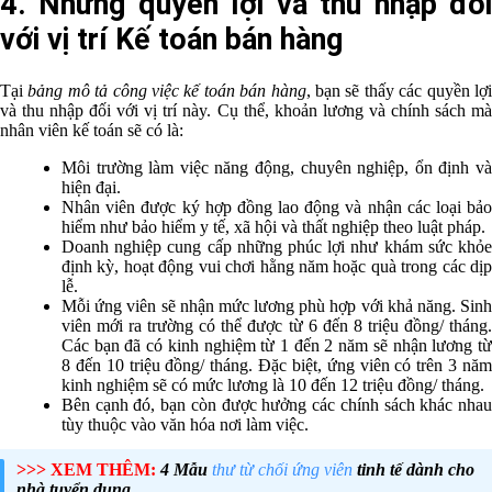
4. Những quyền lợi và thu nhập đối
với vị trí Kế toán bán hàng
Tại
bảng mô tả công việc kế toán bán hàng
, bạn sẽ thấy các quyền lợ
và thu nhập đối với vị trí này. Cụ thể, khoản lương và chính sách mà
nhân viên kế toán sẽ có là:
Môi trường làm việc năng động, chuyên nghiệp, ổn định và
hiện đại.
Nhân viên được ký hợp đồng lao động và nhận các loại bảo
hiểm như bảo hiểm y tế, xã hội và thất nghiệp theo luật pháp.
Doanh nghiệp cung cấp những phúc lợi như khám sức khỏe
định kỳ, hoạt động vui chơi hằng năm hoặc quà trong các dịp
lễ.
Mỗi ứng viên sẽ nhận mức lương phù hợp với khả năng. Sinh
viên mới ra trường có thể được từ 6 đến 8 triệu đồng/ tháng.
Các bạn đã có kinh nghiệm từ 1 đến 2 năm sẽ nhận lương từ
8 đến 10 triệu đồng/ tháng. Đặc biệt, ứng viên có trên 3 năm
kinh nghiệm sẽ có mức lương là 10 đến 12 triệu đồng/ tháng.
Bên cạnh đó, bạn còn được hưởng các chính sách khác nhau
tùy thuộc vào văn hóa nơi làm việc.
>>> XEM THÊM:
4 Mẫu
thư từ chối ứng viên
tinh tế dành cho
nhà tuyển dụng