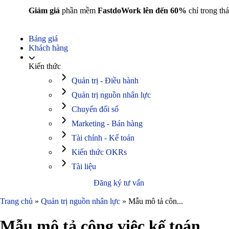
Giảm giá
phần mềm
FastdoWork lên đến 60%
chỉ trong thá
Bảng giá
Khách hàng
Kiến thức
Quản trị - Điều hành
Quản trị nguồn nhân lực
Chuyển đổi số
Marketing - Bán hàng
Tài chính - Kế toán
Kiến thức OKRs
Tài liệu
Đăng ký tư vấn
Trang chủ
»
Quản trị nguồn nhân lực
»
Mẫu mô tả côn...
Mẫu mô tả công việc kế toán