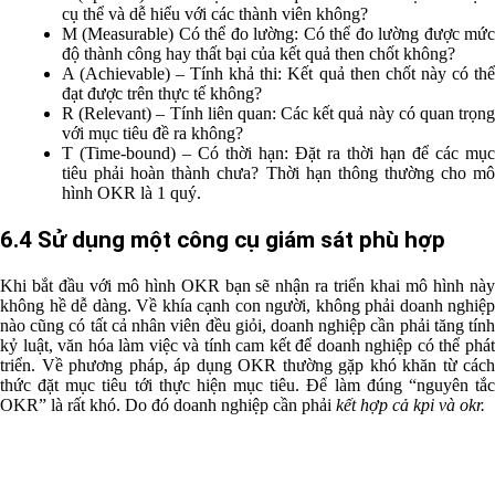
cụ thể và dễ hiểu với các thành viên không?
M (Measurable) Có thể đo lường: Có thể đo lường được mức
độ thành công hay thất bại của kết quả then chốt không?
A (Achievable) – Tính khả thi: Kết quả then chốt này có thể
đạt được trên thực tế không?
R (Relevant) – Tính liên quan: Các kết quả này có quan trọng
với mục tiêu đề ra không?
T (Time-bound) – Có thời hạn: Đặt ra thời hạn để các mục
tiêu phải hoàn thành chưa? Thời hạn thông thường cho mô
hình OKR là 1 quý.
6.4 Sử dụng một công cụ giám sát phù hợp
Khi bắt đầu với mô hình OKR bạn sẽ nhận ra triển khai mô hình này
không hề dễ dàng. Về khía cạnh con người, không phải doanh nghiệp
nào cũng có tất cả nhân viên đều giỏi, doanh nghiệp cần phải tăng tính
kỷ luật, văn hóa làm việc và tính cam kết để doanh nghiệp có thể phát
triển. Về phương pháp, áp dụng OKR thường gặp khó khăn từ cách
thức đặt mục tiêu tới thực hiện mục tiêu. Để làm đúng “nguyên tắc
OKR” là rất khó. Do đó doanh nghiệp cần phải
kết hợp cả kpi và okr.