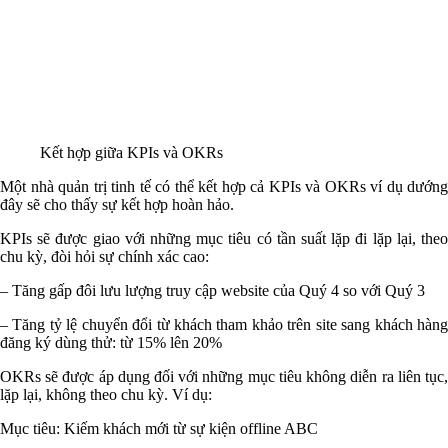
Kết hợp giữa KPIs và OKRs
Một nhà quản trị tinh tế có thể kết hợp cả KPIs và OKRs ví dụ dướng
đây sẽ cho thấy sự kết hợp hoàn hảo.
KPIs sẽ được giao với những mục tiêu có tần suất lặp đi lặp lại, theo
chu kỳ, đòi hỏi sự chính xác cao:
– Tăng gấp đôi lưu lượng truy cập website của Quý 4 so với Quý 3
– Tăng tỷ lệ chuyển đổi từ khách tham khảo trên site sang khách hàng
đăng ký dùng thử: từ 15% lên 20%
OKRs sẽ được áp dụng đối với những mục tiêu không diễn ra liên tục,
lặp lại, không theo chu kỳ. Ví dụ:
Mục tiêu: Kiếm khách mới từ sự kiện offline ABC