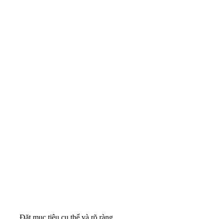
Đặt mục tiêu cụ thể và rõ ràng