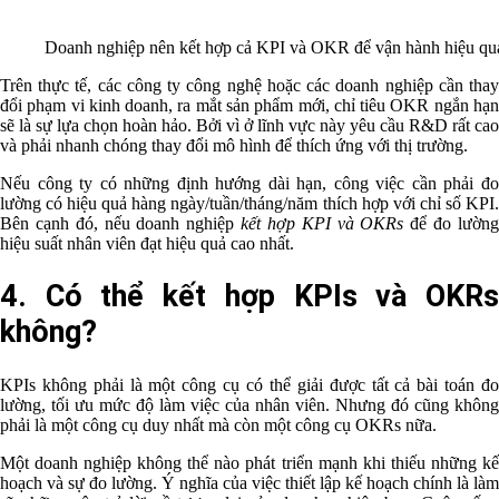
Doanh nghiệp nên kết hợp cả KPI và OKR để vận hành hiệu qu
Trên thực tế, các công ty công nghệ hoặc các doanh nghiệp cần thay
đổi phạm vi kinh doanh, ra mắt sản phẩm mới, chỉ tiêu OKR ngắn hạn
sẽ là sự lựa chọn hoàn hảo. Bởi vì ở lĩnh vực này yêu cầu R&D rất cao
và phải nhanh chóng thay đổi mô hình để thích ứng với thị trường.
Nếu công ty có những định hướng dài hạn, công việc cần phải đo
lường có hiệu quả hàng ngày/tuần/tháng/năm thích hợp với chỉ số KPI.
Bên cạnh đó, nếu doanh nghiệp
kết hợp KPI và OKRs
để đo lườn
hiệu suất nhân viên đạt hiệu quả cao nhất.
4. Có thể kết hợp KPIs và OKRs
không?
KPIs không phải là một công cụ có thể giải được tất cả bài toán đo
lường, tối ưu mức độ làm việc của nhân viên. Nhưng đó cũng không
phải là một công cụ duy nhất mà còn một công cụ OKRs nữa.
Một doanh nghiệp không thể nào phát triển mạnh khi thiếu những kế
hoạch và sự đo lường. Ý nghĩa của việc thiết lập kế hoạch chính là làm