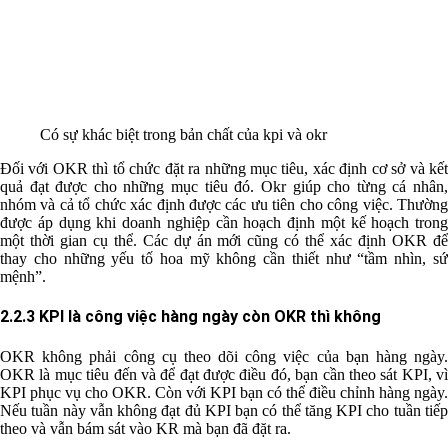
Có sự khác biệt trong bản chất của kpi và okr
Đối với OKR thì tổ chức đặt ra những mục tiêu, xác định cơ sở và kết
quả đạt được cho những mục tiêu đó. Okr giúp cho từng cá nhân,
nhóm và cả tổ chức xác định được các ưu tiên cho công việc. Thường
được áp dụng khi doanh nghiệp cần hoạch định một kế hoạch trong
một thời gian cụ thể. Các dự án mới cũng có thể xác định OKR để
thay cho những yếu tố hoa mỹ không cần thiết như “tầm nhìn, sứ
mệnh”.
2.2.3 KPI là công việc hàng ngày còn OKR thì không
OKR không phải công cụ theo dõi công việc của bạn hàng ngày.
OKR là mục tiêu đến và để đạt được điều đó, bạn cần theo sát KPI, vì
KPI phục vụ cho OKR. Còn với KPI bạn có thể điều chỉnh hàng ngày.
Nếu tuần này vẫn không đạt đủ KPI bạn có thể tăng KPI cho tuần tiếp
theo và vẫn bám sát vào KR mà bạn đã đặt ra.