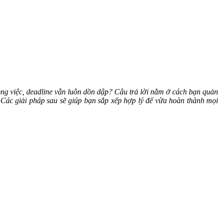
ông việc, deadline vẫn luôn dồn dập? Câu trả lời nằm ở cách bạn quản
 Các giải pháp sau sẽ giúp bạn sắp xếp hợp lý để vừa hoàn thành mọi