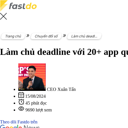
»
»
Trang chủ
Chuyển đổi số
Làm chủ deadl...
Làm chủ deadline với 20+ app qu
CEO Xuân Tấn
15/08/2024
45 phút đọc
9690 lượt xem
Theo dõi Fastdo trên