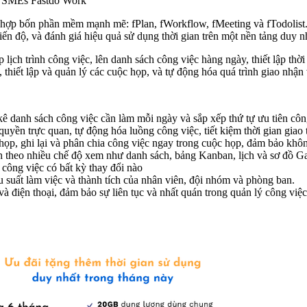
ho SMEs Fastdo Work
ết hợp bốn phần mềm mạnh mẽ: fPlan, fWorkflow, fMeeting và fTodolist
 tiến độ, và đánh giá hiệu quả sử dụng thời gian trên một nền tảng duy n
 lịch trình công việc, lên danh sách công việc hàng ngày, thiết lập t
thiết lập và quản lý các cuộc họp, và tự động hóa quá trình giao nhận 
 kê danh sách công việc cần làm mỗi ngày và sắp xếp thứ tự ưu tiên công
uyền trực quan, tự động hóa luồng công việc, tiết kiệm thời gian giao 
họp, ghi lại và phân chia công việc ngay trong cuộc họp, đảm bảo khô
ch theo nhiều chế độ xem như danh sách, bảng Kanban, lịch và sơ đồ Ga
công việc có bất kỳ thay đổi nào
ệu suất làm việc và thành tích của nhân viên, đội nhóm và phòng ban.
à điện thoại, đảm bảo sự liên tục và nhất quán trong quản lý công việc