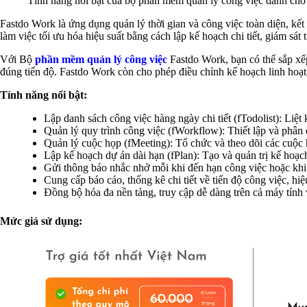
Tính năng nổi bật của bộ phần mềm quản lý công việc dành c
Fastdo Work là ứng dụng quản lý thời gian và công việc toàn diện, k
làm việc tối ưu hóa hiệu suất bằng cách lập kế hoạch chi tiết, giám sát
Với Bộ
phần mềm quản lý công việc
Fastdo Work, bạn có thể sắp xếp
đúng tiến độ. Fastdo Work còn cho phép điều chỉnh kế hoạch linh hoạt, 
Tính năng nổi bật:
Lập danh sách công việc hàng ngày chi tiết (fTodolist): Liệt
Quản lý quy trình công việc (fWorkflow): Thiết lập và phân q
Quản lý cuộc họp (fMeeting): Tổ chức và theo dõi các cuộc 
Lập kế hoạch dự án dài hạn (fPlan): Tạo và quản trị kế hoạ
Gửi thông báo nhắc nhở mỗi khi đến hạn công việc hoặc khi 
Cung cấp báo cáo, thống kê chi tiết về tiến độ công việc, hi
Đồng bộ hóa đa nền tảng, truy cập dễ dàng trên cả máy tính v
Mức giá sử dụng: