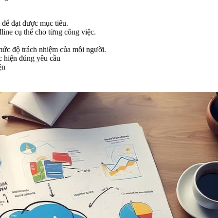
t để đạt được mục tiêu.
dline cụ thể cho từng công việc.
 mức độ trách nhiệm của mỗi người.
c hiện đúng yêu cầu
ện