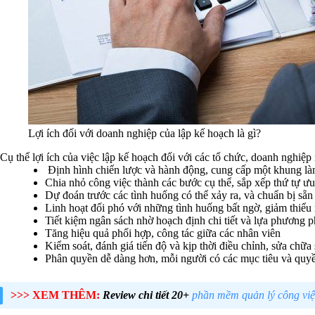
Lợi ích đối với doanh nghiệp của lập kế hoạch là gì?
Cụ thể lợi ích của việc lập kế hoạch đối với các tổ chức, doanh nghiệp
Định hình chiến lược và hành động, cung cấp một khung làm
Chia nhỏ công việc thành các bước cụ thể, sắp xếp thứ tự ưu 
Dự đoán trước các tình huống có thể xảy ra, và chuẩn bị sẵ
Linh hoạt đối phó với những tình huống bất ngờ, giảm thiểu 
Tiết kiệm ngân sách nhờ hoạch định chi tiết và lựa phương p
Tăng hiệu quả phối hợp, công tác giữa các nhân viên
Kiểm soát, đánh giá tiến độ và kịp thời điều chỉnh, sửa ch
Phân quyền dễ dàng hơn, mỗi người có các mục tiêu và quyề
>>> XEM THÊM:
Review chi tiết 20+
phần mềm quản lý công việ