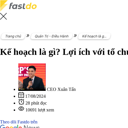
»
»
Trang chủ
Quản Trị - Điều Hành
Kế hoạch là g...
Kế hoạch là gì? Lợi ích với tổ ch
CEO Xuân Tấn
17/08/2024
28 phút đọc
10691 lượt xem
Theo dõi Fastdo trên