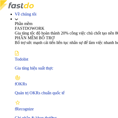
Về chúng tôi
Phần mềm
FASTDOWORK
Gia tăng tốc độ hoàn thành 20% công việc chủ chốt tạo nê
PHẦN MỀM BỔ TRỢ
Bổ trợ sức mạnh cải tiến liên tục nhân sự để làm việc nhanh 
Todolist
Gia tăng hiệu suất thực
fOKRs
Quản trị OKRs chuẩn quốc tế
fRecognize
Ghi nhận & khen thưởng