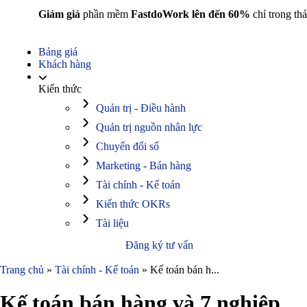
Giảm giá
phần mềm
FastdoWork lên đến 60%
chỉ trong thá
Bảng giá
Khách hàng
Kiến thức
Quản trị - Điều hành
Quản trị nguồn nhân lực
Chuyển đổi số
Marketing - Bán hàng
Tài chính - Kế toán
Kiến thức OKRs
Tài liệu
Đăng ký tư vấn
Trang chủ
»
Tài chính - Kế toán
»
Kế toán bán h...
Kế toán bán hàng và 7 nghiệp