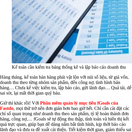
Kế toán cần kiểm tra bảng thống kê và lập báo cáo doanh thu
Hàng tháng, kế toán bán hàng phải vật lộn với núi số liệu, từ giá vốn,
doanh thu theo từng nhóm sản phẩm, đến công nợ, tình hình bán
hàng… Chưa kể việc kiểm tra, lập báo cáo, gửi lãnh đạo… Quá tải, dễ
sai sót, lại mất thời gian quý báu.
Giờ thì khác rồi! Với
Phần mềm quản lý mục tiêu fGoals của
Fastdo
, mọi thứ trở nên đơn giản hơn bao giờ hết. Chỉ cần cài đặt các
chỉ số quan trọng như doanh thu theo sản phẩm, tỷ lệ hoàn thành đơn
hàng, công nợ,… fGoals sẽ tự động thu thập, tính toán và hiển thị kết
quả trực quan, giúp bạn dễ dàng nắm bắt tình hình, kịp thời báo cáo
lãnh đạo và đưa ra đề xuất cải thiện. Tiết kiệm thời gian, giảm thiểu sai