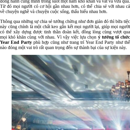
đồng hành cùng mình trong suốt một năm khó khăn và vất vả vừa qua.
Từ đó mọi người có cơ hội gần nhau hơn, có thể chia sẻ với nhau cả
về chuyện nghề và chuyện cuộc số
ng, t
hấu hiểu nhau hơn.
Thông qua những sự chia sẻ tưởng chừng như đơn giản đó thì bữa tiệc
này cũng chính là một chất keo gắn kết mọi người lại, giúp mọi người
có thể xây dựng được tinh thần đoàn kết, đồng lòng cùng vượt qua
mọi khó khăn cùng với nhau. Vì vậy việc lựa chọn
ý tưởng tổ chứ
Year End Party
phù hợp cũng như trang trí Year End Party như th
nào đóng một vai trò rất quan trọng đến sự thành bại của sự kiện này.