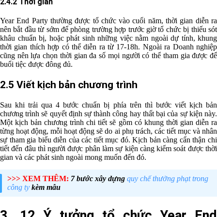
2.4.2 Thời gian
Year End Party thường được tổ chức vào cuối năm, thời gian diễn ra
nên bắt đầu từ sớm để phòng trường hợp trước giờ tổ chức bị thiếu sót
khâu chuẩn bị, hoặc phát sinh những việc nằm ngoài dự tính, khung
thời gian thích hợp có thể diễn ra từ 17-18h. Ngoài ra Doanh nghiệp
cũng nên lựa chọn thời gian đa số mọi người có thể tham gia được để
buổi tiệc được đông đủ.
2.5 Viết kịch bản chương trình
Sau khi trải qua 4 bước chuẩn bị phía trên thì bước viết kịch bản
chương trình sẽ quyết định sự thành công hay thất bại của sự kiện này.
Một kịch bản chương trình chi tiết sẽ gồm có khung thời gian diễn ra
từng hoạt động, mỗi hoạt động sẽ do ai phụ trách, các tiết mục và nhân
sự tham gia biểu diễn của các tiết mục đó. Kịch bản càng cẩn thận chi
tiết đến đâu thì người được phân làm sự kiện càng kiểm soát được thời
gian và các phát sinh ngoài mong muốn đến đó.
>>> XEM THÊM:
7 bước xây dựng
quy chế thưởng phạt trong
công ty
kèm mẫu
3. 12 Ý tưởng tổ chức Year End