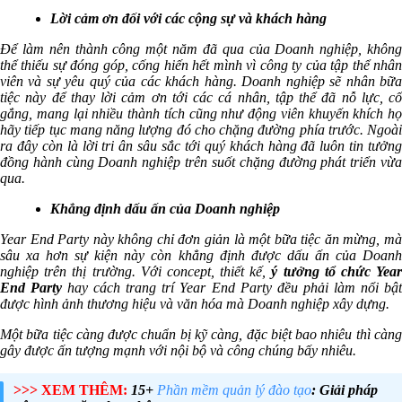
Lời cảm ơn đối với các cộng sự và khách hàng
Để làm nên thành công một năm đã qua của Doanh nghiệp, không
thể thiếu sự đóng góp, cống hiến hết mình vì công ty của tập thể nhân
viên và sự yêu quý của các khách hàng. Doanh nghiệp sẽ nhân bữa
tiệc này để thay lời cảm ơn tới các cá nhân, tập thể đã nỗ lực, cố
gắng, mang lại nhiều thành tích cũng như động viên khuyến khích họ
hãy tiếp tục mang năng lượng đó cho chặng đường phía trước. Ngoài
ra đây còn là lời tri ân sâu sắc tới quý khách hàng đã luôn tin tưởng
đồng hành cùng Doanh nghiệp trên suốt chặng đường phát triển vừa
qua.
Khẳng định dấu ấn của Doanh nghiệp
Year End Party này không chỉ đơn giản là một bữa tiệc ăn mừng, mà
sâu xa hơn sự kiện này còn khẳng định được dấu ấn của Doanh
nghiệp trên thị trường. Với concept, thiết kế,
ý tưởng tổ chức Yea
End Party
hay cách trang trí Year End Party đều phải làm nổi bậ
được hình ảnh thương hiệu và văn hóa mà Doanh nghiệp xây dựng.
Một bữa tiệc càng được chuẩn bị kỹ càng, đặc biệt bao nhiêu thì càng
gây được ấn tượng mạnh với nội bộ và công chúng bấy nhiêu.
>>> XEM THÊM:
15+
Phần mềm quản lý đào tạo
: Giải pháp