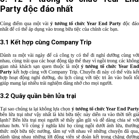
Party độc đáo nhất
Cùng điểm qua một vài
ý tưởng tổ chức Year End Party
độc đá
nhất để có thể áp dụng vào trong bữa tiệc của chính các bạn.
3.1 Kết hợp cùng Company Trip
Dành ra một vài ngày để cả công ty có thể đi nghỉ dưỡng cùng với
nhau, cùng trải qua các hoạt động tập thể thay vì ngồi trong các không
gian nhà khách sạn quen thuộc là một
ý tưởng tổ chức Year En
Party
kết hợp cùng với Company Trip. Chuyến đi này có thể vừa kết
hợp hoạt động nghỉ dưỡng, du lịch cùng với tiệc tri ân vào buổi tối
giúp mang lại nhiều trải nghiệm đáng nhớ cho mọi người.
3.2 Quây quần bên lửa trại
Tại sao chúng ta lại không lựa chọn
ý tưởng tổ chức Year End Part
bên lửa trại như vậy nhất là khi bữa tiệc này diễn ra vào thời tiết giá
lạnh? Bên lửa trại mọi người sẽ thấy gần gũi và dễ dàng chia sẻ với
nhau hơn. Vô cùng ý nghĩa khi họ cùng ngồi dưới ánh lửa, thưởng
thức một bữa tiệc nướng, tâm sự với nhau về những chuyện đã qua,
dành tặng nhau những lời động viên sẽ đoàn kết trong chặng đường