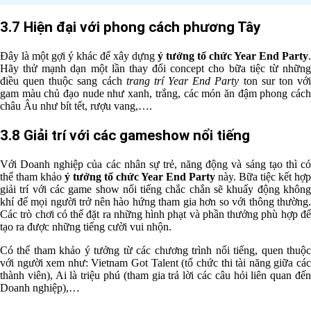
3.7 Hiện đại với phong cách phương Tây
Đây là một gợi ý khác để xây dựng
ý tưởng tổ chức Year End Party
.
Hãy thử mạnh dạn một lần thay đổi concept cho bữa tiệc từ những
điều quen thuộc sang cách
trang trí Year End Party
ton sur ton vớ
gam màu chủ đạo nude như xanh, trắng, các món ăn đậm phong cách
châu Âu như bít tết, rượu vang,….
3.8 Giải trí với các gameshow nổi tiếng
Với Doanh nghiệp của các nhân sự trẻ, năng động và sáng tạo thì có
thể tham khảo
ý tưởng tổ chức Year End Party
này. Bữa tiệc kết hợp
giải trí với các game show nổi tiếng chắc chắn sẽ khuấy động không
khí để mọi người trở nên hào hứng tham gia hơn so với thông thường.
Các trò chơi có thể đặt ra những hình phạt và phần thưởng phù hợp để
tạo ra được những tiếng cười vui nhộn.
Có thể tham khảo ý tưởng từ các chương trình nổi tiếng, quen thuộc
với người xem như: Vietnam Got Talent (tổ chức thi tài năng giữa các
thành viên), Ai là triệu phú (tham gia trả lời các câu hỏi liên quan đến
Doanh nghiệp),…