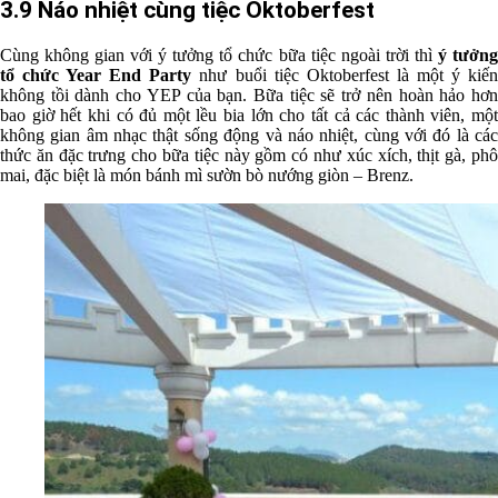
3.9 Náo nhiệt cùng tiệc Oktoberfest
Cùng không gian với ý tưởng tổ chức bữa tiệc ngoài trời thì
ý tưởn
tổ chức Year End Party
như buổi tiệc Oktoberfest là một ý kiế
không tồi dành cho YEP của bạn. Bữa tiệc sẽ trở nên hoàn hảo hơn
bao giờ hết khi có đủ một lều bia lớn cho tất cả các thành viên, một
không gian âm nhạc thật sống động và náo nhiệt, cùng với đó là các
thức ăn đặc trưng cho bữa tiệc này gồm có như xúc xích, thịt gà, phô
mai, đặc biệt là món bánh mì sườn bò nướng giòn – Brenz.