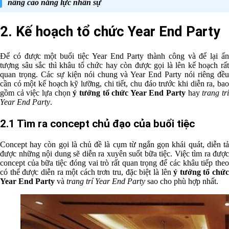
nâng cao năng lực nhân sự
2. Kế hoạch tổ chức Year End Party
Để có được một buổi tiệc Year End Party thành công và để lại ấn
tượng sâu sắc thì khâu tổ chức hay còn được gọi là lên kế hoạch rất
quan trọng. Các sự kiện nói chung và Year End Party nói riêng đều
cần có một kế hoạch kỹ lưỡng, chi tiết, chu đáo trước khi diễn ra, bao
gồm cả việc lựa chọn
ý tưởng tổ chức Year End Party
hay
trang tr
Year End Party
.
2.1 Tìm ra concept chủ đạo của buổi tiệc
Concept hay còn gọi là chủ đề là cụm từ ngắn gọn khái quát, diễn tả
được những nội dung sẽ diễn ra xuyên suốt bữa tiệc. Việc tìm ra được
concept của bữa tiệc đóng vai trò rất quan trọng để các khâu tiếp theo
có thể được diễn ra một cách trơn tru, đặc biệt là lên
ý tưởng tổ chức
Year End Party
và
trang trí Year End Party
sao cho phù hợp nhất.