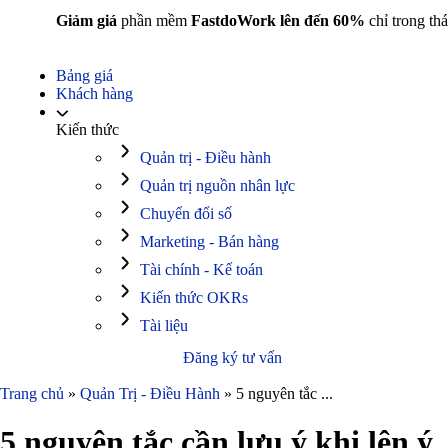
Giảm giá
phần mềm
FastdoWork lên đến 60%
chỉ trong thá
Bảng giá
Khách hàng
Kiến thức
Quản trị - Điều hành
Quản trị nguồn nhân lực
Chuyển đổi số
Marketing - Bán hàng
Tài chính - Kế toán
Kiến thức OKRs
Tài liệu
Đăng ký tư vấn
Trang chủ
»
Quản Trị - Điều Hành
»
5 nguyên tắc ...
5 nguyên tắc cần lưu ý khi lên ý