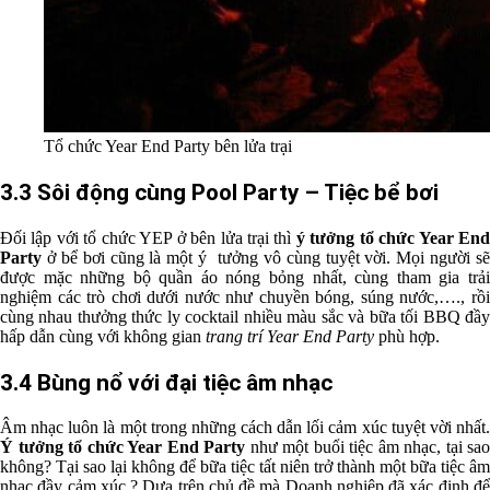
Tổ chức Year End Party bên lửa trại
3.3 Sôi động cùng Pool Party – Tiệc bể bơi
Đối lập với tổ chức YEP ở bên lửa trại thì
ý tưởng tổ chức Year End
Party
ở bể bơi cũng là một ý tưởng vô cùng tuyệt vời. Mọi người sẽ
được mặc những bộ quần áo nóng bỏng nhất, cùng tham gia trải
nghiệm các trò chơi dưới nước như chuyền bóng, súng nước,…., rồi
cùng nhau thưởng thức ly cocktail nhiều màu sắc và bữa tối BBQ đầy
hấp dẫn cùng với không gian
trang trí Year End Party
phù hợp.
3.4 Bùng nổ với đại tiệc âm nhạc
Âm nhạc luôn là một trong những cách dẫn lối cảm xúc tuyệt vời nhất.
Ý tưởng tổ chức Year End Party
như một buổi tiệc âm nhạc, tại sao
không? Tại sao lại không để bữa tiệc tất niên trở thành một bữa tiệc âm
nhạc đầy cảm xúc ? Dựa trên chủ đề mà Doanh nghiệp đã xác định để