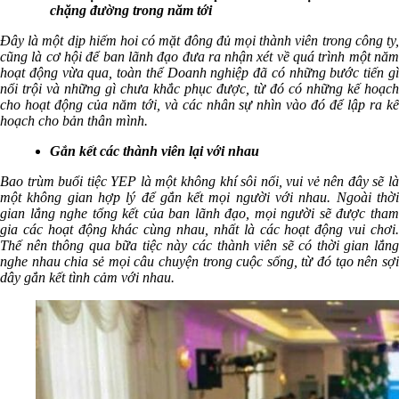
chặng đường trong năm tới
Đây là một dịp hiếm hoi có mặt đông đủ mọi thành viên trong công ty,
cũng là cơ hội để ban lãnh đạo đưa ra nhận xét về quá trình một năm
hoạt động vừa qua, toàn thể Doanh nghiệp đã có những bước tiến gì
nổi trội và những gì chưa khắc phục được, từ đó có những kế hoạch
cho hoạt động của năm tới, và các nhân sự nhìn vào đó để lập ra kế
hoạch cho bản thân mình.
Gắn kết các thành viên lại với nhau
Bao trùm buổi tiệc YEP là một không khí sôi nổi, vui vẻ nên đây sẽ là
một không gian hợp lý để gắn kết mọi người với nhau. Ngoài thời
gian lắng nghe tổng kết của ban lãnh đạo, mọi người sẽ được tham
gia các hoạt động khác cùng nhau, nhất là các hoạt động vui chơi.
Thế nên thông qua bữa tiệc này các thành viên sẽ có thời gian lắng
nghe nhau chia sẻ mọi câu chuyện trong cuộc sống, từ đó tạo nên sợi
dây gắn kết tình cảm với nhau.