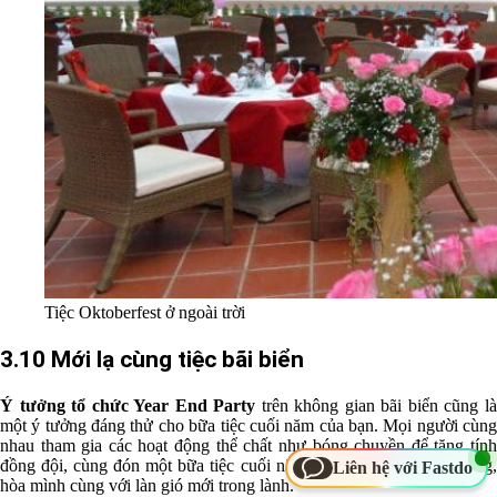
Tiệc Oktoberfest ở ngoài trời
3.10 Mới lạ cùng tiệc bãi biển
Ý tưởng tổ chức Year End Party
trên không gian bãi biển cũng l
một ý tưởng đáng thử cho bữa tiệc cuối năm của bạn. Mọi người cùng
nhau tham gia các hoạt động thể chất như bóng chuyền để tăng tính
đồng đội, cùng đón một bữa tiệc cuối năm cùng biển xanh, cát trắng,
Liên hệ với Fastdo
hòa mình cùng với làn gió mới trong lành.