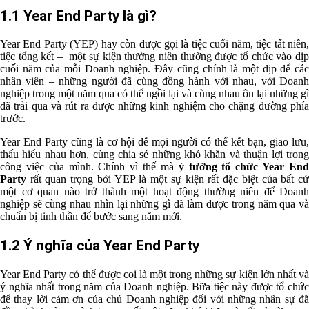
1.1 Year End Party là gì?
Year End Party (YEP) hay còn được gọi là tiệc cuối năm, tiệc tất niên,
tiệc tổng kết – một sự kiện thường niên thường được tổ chức vào dịp
cuối năm của mỗi Doanh nghiệp. Đây cũng chính là một dịp để các
nhân viên – những người đã cùng đồng hành với nhau, với Doanh
nghiệp trong một năm qua có thể ngồi lại và cùng nhau ôn lại những gì
đã trải q
ua và r
út ra được những kinh nghiệm cho chặng đường phí
trước.
Year End Party cũng là cơ hội để mọi người có thể kết bạn, giao lưu,
thấu hiểu nhau hơn, cùng chia sẻ những khó khăn và thuận lợi trong
công việc của mình. Chính vì thế mà
ý tưởng tổ chức Year En
Party
rất quan trọng bởi YEP là một sự kiện rất đặc biệt của bất cứ
một cơ quan nào trở thành một hoạt động thường niên để Doanh
nghiệp sẽ cùng nhau nhìn lại những gì đã làm được trong năm qua và
chuẩn bị tinh thần để bước sang năm mới.
1.2 Ý nghĩa của Year End Party
Year End Party có thể được coi là một trong những sự kiện lớn nhất và
ý nghĩa nhất trong năm của Doanh nghiệp. Bữa tiệc này được tổ chức
để thay lời cảm ơn của chủ Doanh nghiệp đối với những nhân sự đã