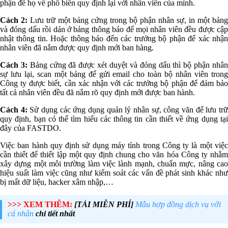
phận để họ về phổ biến quy định lại với nhân viên của mình.
Cách 2:
Lưu trữ một bảng cứng trong bộ phận nhân sự, in một bảng
và đóng dấu rồi dán ở bảng thông báo để mọi nhân viên đều được cập
nhật thông tin. Hoặc thông báo đến các trưởng bộ phận để xác nhận
nhân viên đã nắm được quy định mới ban hàng.
Cách 3:
Bảng cứng đã được xét duyệt và đóng dấu thì bộ phận nhâ
sự lưu lại, scan một bảng để gửi email cho toàn bộ nhân viên trong
Công ty được biết, cần xác nhận với các trưởng bộ phận để đảm bảo
tất cả nhân viên đều đã nắm rõ quy định mới được ban hành.
Cách 4:
Sử dụng các ứng dụng quản lý nhân sự, công văn để lưu tr
quy định, bạn có thể tìm hiểu các thông tin cần thiết về ứng dụng tại
đây của FASTDO.
Việc ban hành quy định sử dụng máy tính trong Công ty là một việc
cần thiết để thiết lập một quy định chung cho văn hóa Công ty nhằm
xây dựng một môi trường làm việc lành mạnh, chuẩn mực, nâng cao
hiệu suất làm việc cũng như kiểm soát các vấn đề phát sinh khác như
bị mất dữ liệu, hacker xâm nhập,…
>>> XEM THÊM:
[TẢI MIỄN PHÍ]
Mẫu hợp đồng dịch vụ với
cá nhân
chi tiết nhất