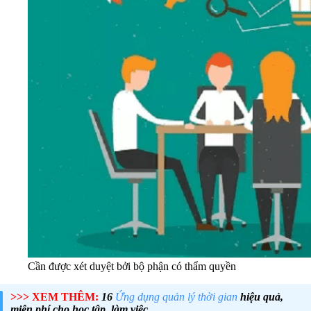
Cần được xét duyệt bởi bộ phận có thẩm quyền
>>> XEM THÊM:
16
Ứng dụng quản lý thời gian
hiệu quả,
miễn phí cho học tập, làm việc