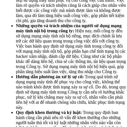
tiếp sử dụng máy tính phục vụ cho công việc của mình. Việc
làm rõ quyền và trách nhiệm cũng là cách giúp cho nhân viên
biết được các công việc mà mình được làm và không được
làm, qua đó làm tăng hiệu suất công việc, góp phần tiết kiệm
chi phí, gia tăng doanh thu cho công ty.
Những quyền và trách nhiệm của người sử dụng mạng
máy tính nội bộ trong công ty:
Hiện nay, mỗi công ty đều
sử dụng mạng máy tính nội bộ riêng, mục đích chính là lưu
trữ các dữ liệu quan trong trong công việc đối với công ty.
Việc ban hành quy định sử dụng máy tính trong công ty đối
với mạng máy tính nội bộ, góp phần hạn chế tình trạng bị các
hacker xâm nhập, đánh cắp dữ liệu. Cũng như các bộ phận
khác dễ dàng liên hệ, chia sẻ các thông tin, tài liệu quan trọng
trong Công ty. Sử dụng mạng máy tính nội bộ hiệu quả, góp
phần tăng hiệu suất làm việc, tăng thu nhập cho Công ty.
Hướng dẫn phương án xử lý sự cố:
Trong quá trình sử
dụng mạng máy tính để phục vụ cho công việc, không thể
nào tránh khỏi được tình trạng xảy ra sự cố. Do đó, trong quy
định sử dụng máy tính trong Công ty cần nêu rõ hướng khắc
phục, xử lý khi chẳng may xảy ra sự cố, nhân viên cần phải
liên hệ với ai để nhanh chóng sửa chữa, khắc phục tình trạng
này.
Quy định khen thưởng và kỷ luật:
Trong quy định ban
hành cũng cần phải nêu rõ vấn đề khen thưởng cho những
người tuân thủ tốt và kỷ luật những nhân viên nào vẫn còn