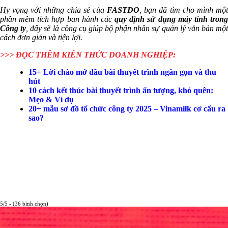
Hy vọng với những chia sẻ của
FASTDO
, bạn đã tìm cho mình mộ
phần mềm tích hợp ban hành các
quy định sử dụng máy tính tron
Công ty
, đây sẽ là công cụ giúp bộ phận nhân sự quản lý văn bản một
cách đơn giản và tiện lợi.
>>> ĐỌC THÊM KIẾN THỨC DOANH NGHIỆP:
15+ Lời chào mở đầu bài thuyết trình ngắn gọn và thu
hút
10 cách kết thúc bài thuyết trình ấn tượng, khó quên:
Mẹo & Ví dụ
20+ mẫu sơ đồ tổ chức công ty 2025 – Vinamilk cơ cấu ra
sao?
5/5 - (36 bình chọn)