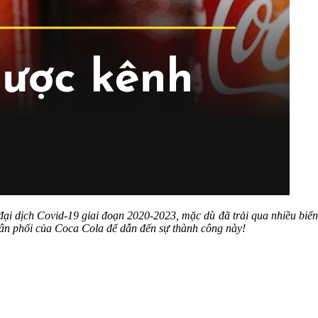
đại dịch Covid-19 giai đoạn 2020-2023, mặc dù đã trải qua nhiều biế
phân phối của Coca Cola để dẫn đến sự thành công này!