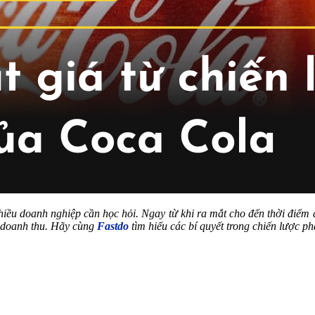
iều doanh nghiệp cần học hỏi. Ngay từ khi ra mắt cho đến thời điểm 
 doanh thu.
Hãy cùng
Fastdo
tìm hiểu các bí quyết trong chiến lược 