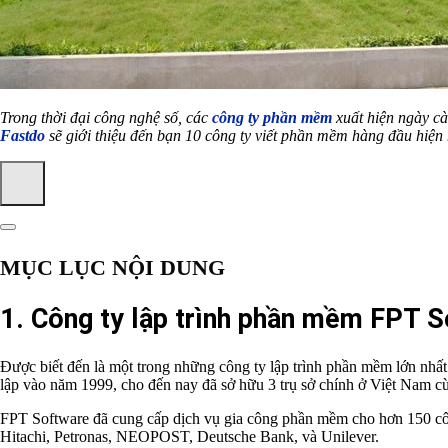
Trong thời đại công nghệ số, các
công ty phần mềm
xuất hiện ngày cà
Fastdo
sẽ giới thiệu đến bạn 10 công ty viết phần mềm hàng đầu hiện 
MỤC LỤC NỘI DUNG
1. Công ty lập trình phần mềm FPT 
Được biết đến là một trong những công ty lập trình phần mềm lớn nhấ
lập vào năm 1999, cho đến nay đã sở hữu 3 trụ sở chính ở Việt Nam c
FPT Software đã cung cấp dịch vụ gia công phần mềm cho hơn 150 công 
Hitachi, Petronas, NEOPOST, Deutsche Bank, và Unilever.