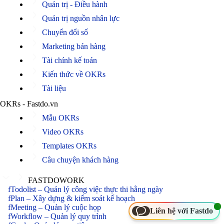
Quản trị - Điều hành
Quản trị nguồn nhân lực
Chuyển đổi số
Marketing bán hàng
Tài chính kế toán
Kiến thức về OKRs
Tài liệu
OKRs - Fastdo.vn
Mẫu OKRs
Video OKRs
Templates OKRs
Câu chuyện khách hàng
FASTDOWORK
fTodolist – Quản lý công việc thực thi hằng ngày
fPlan – Xây dựng & kiểm soát kế hoạch
fMeeting – Quản lý cuộc họp
Liên hệ với Fastdo
fWorkflow – Quản lý quy trình