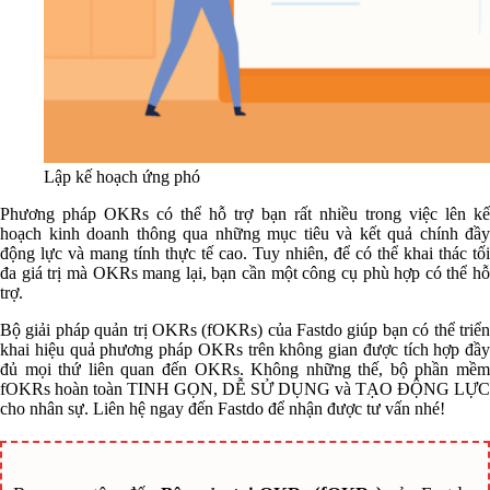
Lập kế hoạch ứng phó
Phương pháp OKRs có thể hỗ trợ bạn rất nhiều trong việc lên kế
hoạch kinh doanh thông qua những mục tiêu và kết quả chính đầy
động lực và mang tính thực tế cao. Tuy nhiên, để có thể khai thác tối
đa giá trị mà OKRs mang lại, bạn cần một công cụ phù hợp có thể hỗ
trợ.
Bộ giải pháp quản trị OKRs (fOKRs) của Fastdo giúp bạn có thể triển
khai hiệu quả phương pháp OKRs trên không gian được tích hợp đầy
đủ mọi thứ liên quan đến OKRs. Không những thế, bộ phần mềm
fOKRs hoàn toàn TINH GỌN, DỄ SỬ DỤNG và TẠO ĐỘNG LỰC
cho nhân sự. Liên hệ ngay đến Fastdo để nhận được tư vấn nhé!