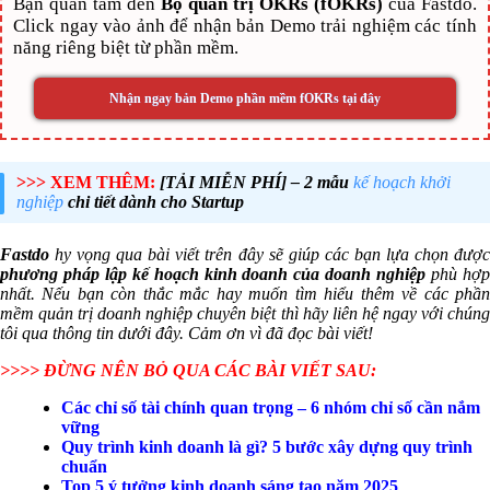
Bạn quan tâm đến
Bộ quản trị OKRs (fOKRs)
của Fastdo.
Click ngay vào ảnh để nhận bản Demo trải nghiệm các tính
năng riêng biệt từ phần mềm.
Nhận ngay bản Demo phần mềm fOKRs tại đây
>>> XEM THÊM:
[TẢI MIỄN PHÍ] – 2 mẫu
kế hoạch khởi
nghiệp
chi tiết dành cho Startup
Fastdo
hy vọng qua bài viết trên đây sẽ giúp các bạn lựa chọn được
phương pháp lập kế hoạch kinh doanh của doanh nghiệp
phù hợ
nhất. Nếu bạn còn thắc mắc hay muốn tìm hiểu thêm về các phần
mềm quản trị doanh nghiệp chuyên biệt thì hãy liên hệ ngay với chúng
tôi qua thông tin dưới đây. Cảm ơn vì đã đọc bài viết!
>>>> ĐỪNG NÊN BỎ QUA CÁC BÀI VIẾT SAU:
Các chỉ số tài chính quan trọng – 6 nhóm chỉ số cần nắm
vững
Quy trình kinh doanh là gì? 5 bước xây dựng quy trình
chuẩn
Top 5 ý tưởng kinh doanh sáng tạo năm 2025