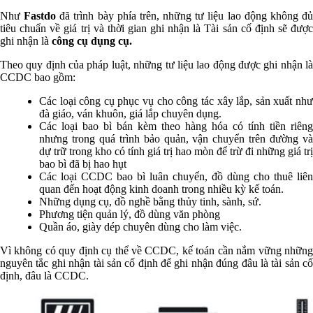
Như
Fastdo
đã trình bày phía trên, những tư liệu lao động không đ
tiêu chuẩn về giá trị và thời gian ghi nhận là Tài sản cố định sẽ được
ghi nhận là
công cụ dụng cụ.
Theo quy định của pháp luật, những tư liệu lao động được ghi nhận là
CCDC
bao gồm:
Các loại công cụ phục vụ cho công tác xây lắp, sản xuất như
đà giáo, ván khuôn, giá lắp chuyên dụng.
Các loại bao bì bán kèm theo hàng hóa có tính tiền riêng
nhưng trong quá trình bảo quản, vận chuyển trên đường và
dự trữ trong kho có tính giá trị hao mòn để trừ đi những giá trị
bao bì đã bị hao hụt
Các loại CCDC bao bì luân chuyển, đồ dùng cho thuê liên
quan đến hoạt động kinh doanh trong nhiều kỳ kế toán.
Những dụng cụ, đồ nghề bằng thủy tinh, sành, sứ.
Phương tiện quản lý, đồ dùng văn phòng
Quần áo, giày dép chuyên dùng cho làm việc.
Vì không có quy định cụ thể về CCDC, kế toán cần nắm vững những
nguyên tắc ghi nhận tài sản cố định để ghi nhận đúng đâu là tài sản cố
định, đâu là CCDC.