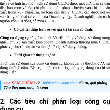
thể và có tính hao mòn. Khi sử dụng
CCDC
được một thời gian sẽ dẫ
đến hao mòn và tốn chi
phí hao mòn (được chuyển vào chi phí sả
xuất trong kỳ).
Ngoài ra, kế toán cần lưu ý, CCDC cần được liệt k
vào bảng kê khai tài chính của Doanh nghiệp. Doanh nghiệp cần trích
nguồn vốn lưu động để mua CCDC.
Có giá trị thấp hơn so với giá trị tài sản cố định:
Công cụ dụng cụ
có giá trị dưới 30 triệu đồng và được sử dụng trong
nhiều chu kỳ sản xuất kinh doanh. Doanh nghiệp thường
mua CCD
phục vụ cho các dự án và thu lợi từ việc sử dụng chúng.
Thời gian sử dụng ngắn:
Thời gian sử dụng của công cụ dụng cụ không dài và thường được sử
dụng dưới 1 năm. Bên cạnh đó, có các loại công cụ dụng cụ
chỉ s
dụng 1 lần.
>>> XEM THÊM:
12+
phần mềm chấm công
tối ưu, giải phóng
80% thời gian quản lý công
2. Các tiêu chí phân loại công cụ
dụng cụ