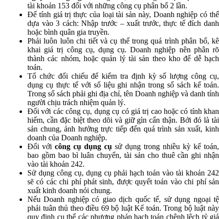
tài khoản 153 đối với những công cụ phân bổ 2 lần.
Để tính giá trị thực của loại tài sản này, Doanh nghiệp có thể
dựa vào 3 cách: Nhập trước – xuất trước, thực tế đích danh
hoặc bình quân gia truyền.
Phải luôn luôn chi tiết và cụ thể trong quá trình phân bổ, kê
khai giá trị công cụ, dụng cụ. Doanh nghiệp nên phân rõ
thành các nhóm, hoặc quản lý tài sản theo kho để dễ hạch
toán.
Tổ chức đối chiếu để kiểm tra định kỳ số lượng công cụ,
dụng cụ thực tế với số liệu ghi nhận trong sổ sách kế toán.
Trong sổ sách phải ghi địa chỉ, tên Doanh nghiệp và danh tính
người chịu trách nhiệm quản lý.
Đối với các công cụ, dụng cụ có giá trị cao hoặc có tính khan
hiếm, cần đặc biệt theo dõi và giữ gìn cẩn thận. Bởi đó là tài
sản chung, ảnh hưởng trực tiếp đến quá trình sản xuất, kinh
doanh của Doanh nghiệp.
Đối với
công cụ dụng cụ
sử dụng trong nhiều kỳ kế toán,
bao gồm bao bì luân chuyển, tài sản cho thuê cần ghi nhận
vào tài khoản 242.
Sử dụng công cụ, dụng cụ phải hạch toán vào tài khoản 242
sẽ có các chi phí phát sinh, được quyết toán vào chi phí sản
xuất kinh doanh nói chung.
Nếu Doanh nghiệp có giao dịch quốc tế, sử dụng ngoại tệ
phải tuân thủ theo điều 69 bộ luật Kế toán. Trong bộ luật này
quy định cụ thể các phương pháp hạch toán chênh lệch tỷ giá