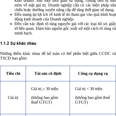
kinh doanh. Sau một thời gian sử dụng, chúng đều bị hao
mòn về mặt giá trị. Doanh nghiệp cần có các biện pháp sửa
chữa hoặc thường xuyên nâng cấp để tăng thời gian sử dụng.
Đều mang lại lợi ích về kinh tế do tham gia vào quá trình hoạt
động kinh doanh của Doanh nghiệp.
Đều cần xác định rõ ràng nguyên giá với các loại hồ sơ, giấy
tờ liên quan. Đảm bảo nguồn gốc xuất xứ một cách rõ ràng và
minh bạch.
1.1.2 Sự khác nhau
Những điểm khác nhau để kế toán có thể phân biệt giữa CCDC và
TSCĐ bao gồm:
Tiêu chí
Tài sản cố định
Công cụ dụng cụ
Giá trị ≥ 30 triệu
Giá trị < 30 triệu
Giá trị
(không bao gồm
(không bao gồm thuế
thuế GTGT)
GTGT)