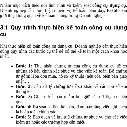
Nhằm mục đích theo dõi tình hình và kiểm soát
công cụ dụng cụ
Doanh nghiệp cần thực hiện nhiệm vụ kế toán. Sau đây,
Fastdo
xi
giới thiệu tổng quan về kế toán chúng trong Doanh nghiệp
3.1 Quy trình thực hiện kế toán công cụ dụng
cụ
Khi thực hiện kế toán công cụ dụng cụ, Doanh nghiệp cần thực hiện
đúng quy trình các bước cụ thể để có thể kế toán một cách khoa học
nhất:
Bước 1:
Thu nhận chứng từ của công cụ dụng cụ để có
những số liệu chính xác phục vụ cho việc kế toán. Bộ chứng
từ gồm: Hóa đơn mua, hồ sơ kỹ thuật (nếu có), biên bản giao
nhận…
Bước 2:
Cần xử lý chứng từ để sơ khảo về các con số kh
thống kê
Bước 3:
Ghi sổ kế toán nhằm lưu giữ các dữ liệu có liê
quan
Bước 4:
Rà soát số liệu kế toán, đảm bảo rằng việc ghi ché
là hoàn toàn chính xác
Bước 5:
Bảo quản và lưu giữ chứng từ phục vụ cho các việ
kiểm tra hoặc các trường hợp cần thiết.