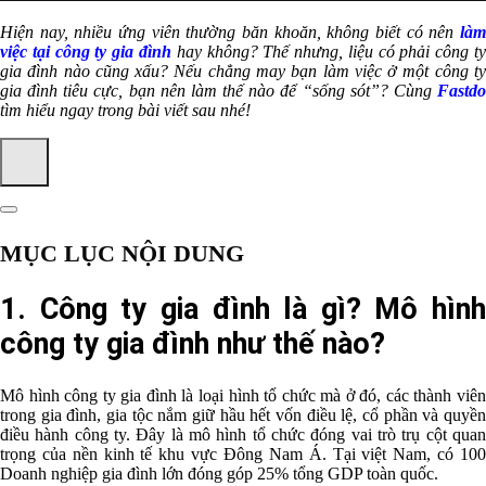
Hiện nay, nhiều ứng viên thường băn khoăn, không biết
có nên
là
việc tại
công ty gia đình
hay không? Thế nhưng, liệu có phải công t
gia đình nào cũng xấu? Nếu chẳng may bạn làm việc ở một công ty
gia đình tiêu cực, bạn nên làm thế nào để “sống sót”?
Cùng
Fastd
tìm hiểu ngay trong bài viết sau nhé!
MỤC LỤC NỘI DUNG
1. Công ty gia đình là gì? Mô hình
công ty gia đình như thế nào?
Mô hình công ty gia đình là loại hình tổ chức mà ở đó, các thành viên
trong gia đình, gia tộc nắm giữ hầu hết vốn điều lệ, cổ phần và quyền
điều hành công ty. Đây là mô hình tổ chức đóng vai trò trụ cột quan
trọng của nền kinh tế khu vực Đông Nam Á. Tại việt Nam, có 100
Doanh nghiệp gia đình lớn đóng góp 25% tổng GDP toàn quốc.