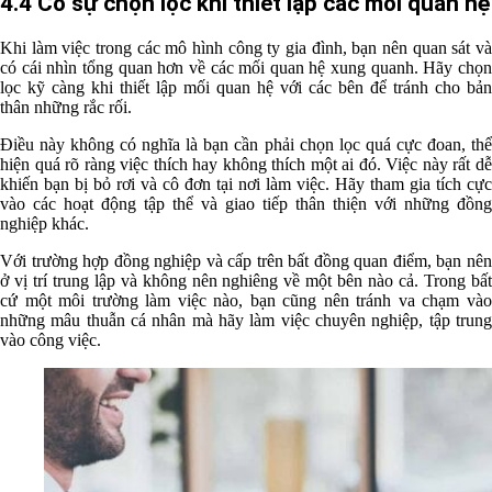
4.4 Có sự chọn lọc khi thiết lập các mối quan hệ
Khi làm việc trong các mô hình công ty gia đình, bạn nên quan sát và
có cái nhìn tổng quan hơn về các mối quan hệ xung quanh. Hãy chọn
lọc kỹ càng khi thiết lập mối quan hệ với các bên để tránh cho bản
thân những rắc rối.
Điều này không có nghĩa là bạn cần phải chọn lọc quá cực đoan, thể
hiện quá rõ ràng việc thích hay không thích một ai đó. Việc này rất dễ
khiến bạn bị bỏ rơi và cô đơn tại nơi làm việc. Hãy tham gia tích cực
vào các hoạt động tập thể và giao tiếp thân thiện với những đồng
nghiệp khác.
Với trường hợp đồng nghiệp và cấp trên bất đồng quan điểm, bạn nên
ở vị trí trung lập và không nên nghiêng về một bên nào cả. Trong bất
cứ một môi trường làm việc nào, bạn cũng nên tránh va chạm vào
những mâu thuẫn cá nhân mà hãy làm việc chuyên nghiệp, tập trung
vào công việc.