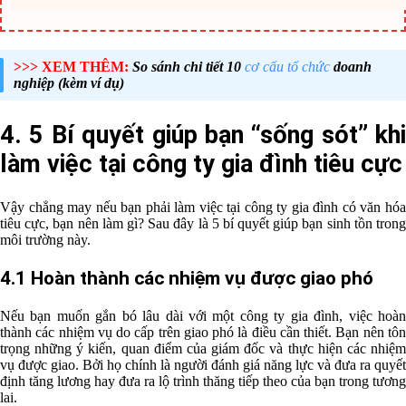
>>> XEM THÊM:
So sánh chi tiết 10
cơ cấu tổ chức
doanh
nghiệp (kèm ví dụ)
4. 5 Bí quyết giúp bạn “sống sót” khi
làm việc tại công ty gia đình tiêu cực
Vậy chẳng may nếu bạn phải làm việc tại
công ty gia đình
có văn hó
tiêu cực, bạn nên làm gì? Sau đây là 5 bí quyết giúp bạn sinh tồn trong
môi trường này.
4.1 Hoàn thành các nhiệm vụ được giao phó
Nếu bạn muốn gắn bó lâu dài với một
công ty gia đình
, việc hoà
thành các nhiệm vụ do cấp trên giao phó là điều cần thiết. Bạn nên tôn
trọng những ý kiến, quan điểm của giám đốc và thực hiện các nhiệm
vụ được giao. Bởi họ chính là người đánh giá năng lực và đưa ra quyết
định tăng lương hay đưa ra lộ trình thăng tiếp theo của bạn trong tương
lai.