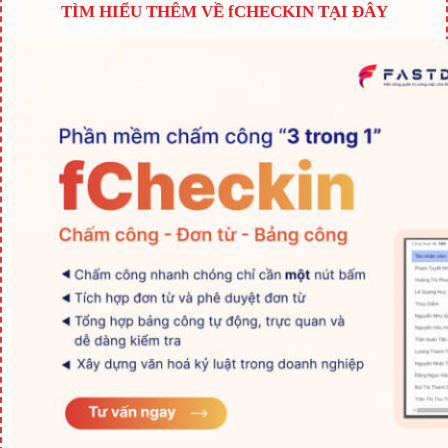
TÌM HIỂU THÊM VỀ fCHECKIN TẠI ĐÂY