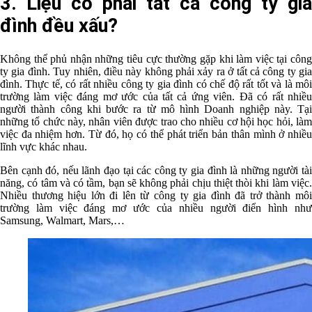
3. Liệu có phải tất cả công ty gia
đình đều xấu?
Không thể phủ nhận những tiêu cực thường gặp khi làm việc tại công
ty gia đình. Tuy nhiên, điều này không phải xảy ra ở tất cả công ty gia
đình. Thực tế, có rất nhiều công ty gia đình có chế độ rất tốt và là môi
trường làm việc đáng mơ ước của tất cả ứng viên. Đã có rất nhiều
người thành công khi bước ra từ mô hình Doanh nghiệp này. Tại
những tổ chức này, nhân viên được trao cho nhiều cơ hội học hỏi, làm
việc đa nhiệm hơn. Từ đó, họ có thể phát triển bản thân mình ở nhiều
lĩnh vực khác nhau.
Bên cạnh đó, nếu lãnh đạo tại các công ty gia đình là những người tài
năng, có tâm và có tầm, bạn sẽ không phải chịu thiệt thòi khi làm việc.
Nhiều thương hiệu lớn đi lên từ công ty gia đình đã trở thành môi
trường làm việc đáng mơ ước của nhiều người điển hình như
Samsung, Walmart, Mars,…