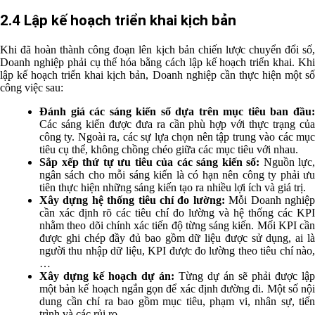
2.4 Lập kế hoạch triển khai kịch bản
Khi đã hoàn thành công đoạn lên kịch bản chiến lược chuyển đổi số,
Doanh nghiệp phải cụ thể hóa bằng cách lập kế hoạch triển khai. Khi
lập kế hoạch triển khai kịch bản, Doanh nghiệp cần thực hiện một số
công việc sau:
Đánh giá các sáng kiến số dựa trên mục tiêu ban đầu:
Các sáng kiến được đưa ra cần phù hợp với thực trạng của
công ty. Ngoài ra, các sự lựa chọn ​​nên tập trung vào các mục
tiêu cụ thể, không chồng chéo giữa các mục tiêu với nhau.
Sắp xếp thứ tự ưu tiêu của các sáng kiến số:
Nguồn lực,
ngân sách cho mỗi sáng kiến là có hạn nên công ty phải ưu
tiên thực hiện những sáng kiến tạo ra nhiều lợi ích và giá trị.
Xây dựng hệ thống tiêu chí đo lường:
Mỗi Doanh nghiệ
cần xác định rõ các tiêu chí đo lường và hệ thống các KPI
nhằm theo dõi chính xác tiến độ từng sáng kiến. Mối KPI cần
được ghi chép đầy đủ bao gồm dữ liệu được sử dụng, ai là
người thu nhập dữ liệu, KPI được đo lường theo tiêu chí nào,
…
Xây dựng kế hoạch dự án:
Từng dự án sẽ phải được lập
một bản kế hoạch ngắn gọn để xác định đường đi. Một số nội
dung cần chỉ ra bao gồm mục tiêu, phạm vi, nhân sự, tiến
trình và các rủi ro,…