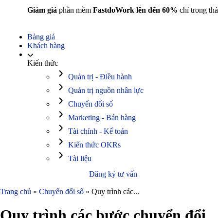
Giảm giá
phần mềm
FastdoWork lên đến 60%
chỉ trong thá
Bảng giá
Khách hàng
Kiến thức
Quản trị - Điều hành
Quản trị nguồn nhân lực
Chuyển đổi số
Marketing - Bán hàng
Tài chính - Kế toán
Kiến thức OKRs
Tài liệu
Đăng ký tư vấn
Trang chủ
»
Chuyển đổi số
»
Quy trình các...
Quy trình các bước chuyển đổi