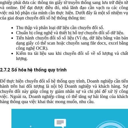
nghiệp phải đưa các thông tin giấy tờ truyền thống sang lưu trữ điện tử
và online. Để đạt được điều đó, nhà lãnh đạo cần vạch ra các công
việc mà bộ phận của mình cần thực hiện. Dưới đây là một số nhiệm vụ
của giai đoạn chuyển đổi số hệ thống thông tin:
Thu thập và phân loại dữ liệu cần chuyển đổi số.
Chuẩn bị công nghệ và thiết bị hỗ trợ chuyển đổi số dữ liệu.
Tiến hành chuyển đổi số số liệu (Ví dụ, dữ liệu bằng văn bản
dạng giấy có thể scan hoặc chuyển sang file docx, excel bằng
công nghệ OCR).
Kiểm tra tài liệu sau khi chuyển đổi số về số lượng và chất
lượng.
2.7.2 Số hóa hệ thống quy trình
Để thực hiện chuyển đổi số hệ thống quy trình, Doanh nghiệp cần tiến
hành trên hai đối tượng là nội bộ Doanh nghiệp và khách hàng. Sự
chuyển đổi này giúp công ty giảm nhân sự và chi phí để xử lý công
việc. Ngoài ra, Doanh nghiệp cũng có thể tăng sự hài lòng của khách
hàng thông qua việc khai thác mong muốn, nhu cầu.