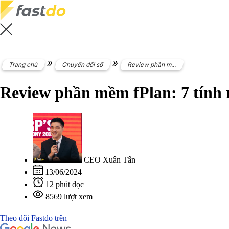
»
»
Trang chủ
Chuyển đổi số
Review phần m...
Review phần mềm fPlan: 7 tính n
CEO Xuân Tấn
13/06/2024
12 phút đọc
8569 lượt xem
Theo dõi Fastdo trên