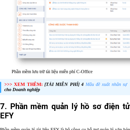
Phần mềm lưu trữ tài liệu miễn phí C-Office
>>> XEM THÊM:
[TẢI MIỄN PHÍ] 4
Mẫu đề xuất nhân sự
cho Doanh nghiệp
7. Phần mềm quản lý hồ sơ điện tử
EFY
Phần mềm quản lý tài liệu EFY là bộ công cụ hỗ trợ quản lý văn bản