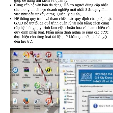
giúp dễ dàng tìm kiếm và quản lý.
Cung cấp hệ văn bản đa dạng: Hỗ trợ người dùng cập nhật
các thông tin tài liệu doanh nghiệp mới nhất ở đa dạng lĩnh
vực như đầu tư xây dựng. Quản lý dự án,…
Hệ thống quy trình và tham chiếu các quy định của pháp luật:
GXD hỗ trợ tối đa quá trình quản lý tài liệu bằng cách cung
cấp hệ thống quy trình làm việc chuẩn hóa và tham chiếu các
quy định pháp luật. Phần mềm định nghĩa rõ ràng các bước
thực hiện cho từng loại tài liệu, từ khâu tạo mới, phê duyệt
đến lưu trữ.