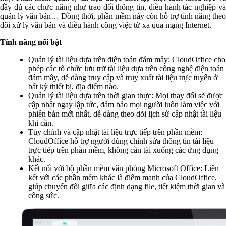
đầy đủ các chức năng như trao đổi thông tin, điều hành tác nghiệp và
quản lý văn bản… Đồng thời, phần mềm này còn hỗ trợ tính năng theo
dõi xử lý văn bản và điều hành công việc từ xa qua mạng Internet.
Tính năng nổi bật
Quản lý tài liệu dựa trên điện toán đám mây: CloudOffice cho
phép các tổ chức lưu trữ tài liệu dựa trên công nghệ điện toán
đám mây, dễ dàng truy cập và truy xuất tài liệu trực tuyến ở
bất kỳ thiết bị, địa điểm nào.
Quản lý tài liệu dựa trên thời gian thực: Mọi thay đổi sẽ được
cập nhật ngay lập tức, đảm bảo mọi người luôn làm việc với
phiên bản mới nhất, dễ dàng theo dõi lịch sử cập nhật tài liệu
khi cần.
Tùy chỉnh và cập nhật tài liệu trực tiếp trên phần mềm:
CloudOffice hỗ trợ người dùng chỉnh sửa thông tin tài liệu
trực tiếp trên phần mềm, không cần tài xuống các ứng dụng
khác.
Kết nối với bộ phần mềm văn phòng Microsoft Office: Liên
kết với các phần mềm khác là điểm mạnh của CloudOffice,
giúp chuyển đổi giữa các định dạng file, tiết kiệm thời gian và
công sức.