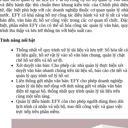
và điều hành đặc thù chuẩn theo khung kiến trúc của Chính phủ điện
tử, đặc biệt phù hợp với các doanh nghiệp thuộc cơ quan quản lý nhà
nước. EFY có khả năng hỗ trợ công tác điều hành và xử lý tất cả văn
bản đến, văn bản đi, hồ sơ công việc trong các cơ quan tổ chức. Đặc
biệt, phần mềm EFY còn có thể số hóa công tác quản lý văn bản, quy
trình thu thập và lưu trữ thông tin với hiệu suất cao.
Tính năng nổi bật
Thống nhất về quy trình xử lý tài liệu và lưu trữ: Số hóa tất cả
tài liệu giấy, hồ sơ vật lý vào sổ văn bản chung, quản lý chặt
chẽ hồ sơ đến và hồ sơ đi.
Xét duyệt văn bản: Cho phép các nhà quản lý thực hiện xét
duyệt văn bản nhanh chóng trên tài liệu số, báo cáo chi tiết và
quản lý quy trình xử lý hồ sơ.
Liên thông gửi nhận văn bản: EFY cho phép doanh nghiệp
quản lý tài liệu mở rộng với tính năng gửi và nhận văn bản
điện tử ngoại bộ, thống nhất quy trình quản lý tài liệu trên
cùng một nền tảng.
Quản lý điều hành: EFY còn cho phép người dùng theo dõi
lịch trình cá nhân và nội bộ, trao đổi công việc và giao việc
trực tiếp trên phần mềm.