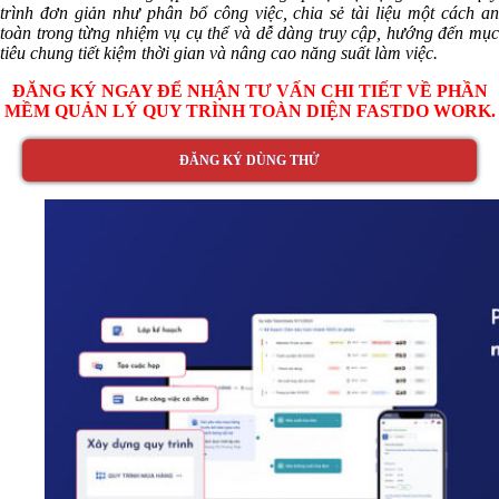
trình đơn giản như phân bổ công việc, chia sẻ tài liệu một cách an
toàn trong từng nhiệm vụ cụ thể và dễ dàng truy cập, hướng đến mục
tiêu chung tiết kiệm thời gian và nâng cao năng suất làm việc.
ĐĂNG KÝ NGAY ĐỂ NHẬN TƯ VẤN CHI TIẾT VỀ PHẦN
MỀM QUẢN LÝ QUY TRÌNH TOÀN DIỆN FASTDO WORK.
ĐĂNG KÝ DÙNG THỬ