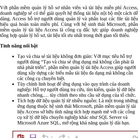
Với phần mềm quản lý hồ sơ nhân viên và tài liệu miễn phí Access,
doanh nghiệp sẽ có thể giải quyết hệ thống tài liệu nội bộ một cách dễ
dàng. Access hỗ trợ người dùng quản lý và phân loại các file tài liệu
hiệu quả hoàn toàn miễn phí. Cùng với hệ sinh thái Microsoft, phần
mềm quản lý tài liệu Access là công cụ đắc lực giúp doanh nghiệp
tổng hợp quản lý hồ sơ, tài liệu tối ưu nhất trong thời gian tối thiểu.
Tính năng nổi bật
Tạo và chia sẻ tài liệu không đơn giản: Với mục tiêu hỗ trợ
người dùng “Tạo và chia sẻ ứng dụng mà không cần phải là
nhà phát triển”, phần mềm quản lý tài liệu Access giúp người
dùng xây dựng các biểu mẫu tài liệu đa dạng mà không cần
các công cụ chuyên biệt.
Tùy chỉnh linh hoạt để ứng dụng vào quy trình của doanh
nghiệp: Hỗ trợ người dùng tra cứu, tìm kiếm, quản lý dữ liệu
nhanh chóng,… tùy chỉnh theo nhu cầu sử dụng của tổ chức.
Tích hợp dữ liệu quản lý từ nhiều nguồn: Là một trong những
ứng dụng thuộc hệ sinh thái Microsoft, phần mềm quản lý tài
liệu Access sở hữu tính năng tích hợp mạnh mẽ với các công
cụ xử lý dữ liệu chuyên nghiệp khác như SQL Server và
Microsoft Azure SQL, mở rộng khả năng quản lý dài hạn.