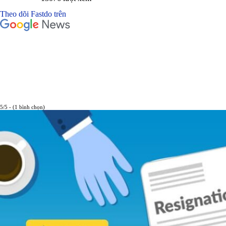
Theo dõi Fastdo trên
5/5 - (1 bình chọn)