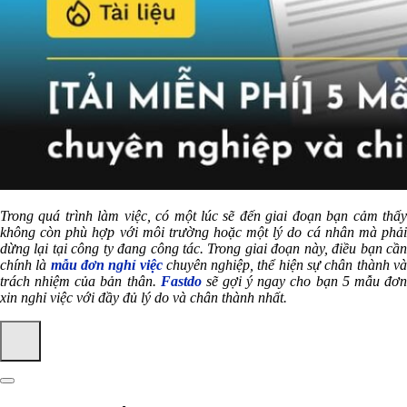
Trong quá trình làm việc, có một lúc sẽ đến giai đoạn bạn cảm thấy
không còn phù hợp với môi trường hoặc một lý do cá nhân mà phải
dừng lại tại công ty đang công tác. Trong giai đoạn này, điều bạn cần
chính là
mẫu đơn nghỉ việc
chuyên nghiệp, thể hiện sự chân thành v
trách nhiệm của bản thân.
Fastdo
sẽ gợi ý ngay cho bạn 5 mẫu đơ
xin nghỉ việc với đầy đủ lý do và chân thành nhất.