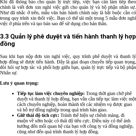
Khi đã thông báo cho quản lý trực tiếp, việc bạn cần làm tiếp theo
chính là viết đơn xin nghỉ việc gửi cho quản lý và bộ phận nhân sự.
Như đã nhắc ở trên, mẫu văn bản hành chính này là bắt buộc cần có
trong quy trình xin thôi việc. Bạn có thể tải một trong 5 mẫu đơn nghỉ
việc ở phía trên và tạo bản sao để sử dụng cho bản thân.
3.3 Quản lý phê duyệt và tiến hành thanh lý hợp
đồng
Sau khi bạn nộp đơn xin nghỉ việc, quy trình phê duyệt và thanh lý
hợp đồng sẽ được tiến hành. Đây là giai đoạn chuyển tiếp quan trọng,
đòi hỏi sự hợp tác và phối hợp giữa bạn, quản lý trực tiếp và bộ phận
Nhân sự.
Lưu ý quan trọng:
Tiếp tục làm việc chuyên nghiệp:
Trong thời gian chờ phê
duyệt và thanh lý hợp đồng, bạn vẫn cần tiếp tục làm việc một
cách chuyên nghiệp, hoàn thành tốt các nhiệm vụ được giao
và hỗ trợ đồng nghiệp trong quá trình bàn giao.
Giữ thái độ tích cực:
Tránh thể hiện sự chểnh mảng, đi
muộn về sớm hoặc có thái độ tiêu cực. Điều này có thể ảnh
hưởng đến mối quan hệ của bạn với công ty và đồng nghiệp,
cũng như đến quá trình thanh lý hợp đồng.