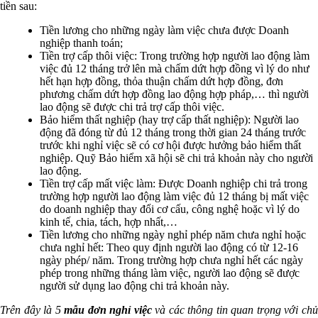
tiền sau:
Tiền lương cho những ngày làm việc chưa được Doanh
nghiệp thanh toán;
Tiền trợ cấp thôi việc: Trong trường hợp người lao động làm
việc đủ 12 tháng trở lên mà chấm dứt hợp đồng vì lý do như
hết hạn hợp đồng, thỏa thuận chấm dứt hợp đồng, đơn
phương chấm dứt hợp đồng lao động hợp pháp,… thì người
lao động sẽ được chi trả trợ cấp thôi việc.
Bảo hiểm thất nghiệp (hay trợ cấp thất nghiệp): Người lao
động đã đóng từ đủ 12 tháng trong thời gian 24 tháng trước
trước khi nghỉ việc sẽ có cơ hội được hưởng bảo hiểm thất
nghiệp. Quỹ Bảo hiểm xã hội sẽ chi trả khoản này cho người
lao động.
Tiền trợ cấp mất việc làm: Được Doanh nghiệp chi trả trong
trường hợp người lao động làm việc đủ 12 tháng bị mất việc
do doanh nghiệp thay đổi cơ cấu, công nghệ hoặc vì lý do
kinh tế, chia, tách, hợp nhất,…
Tiền lương cho những ngày nghỉ phép năm chưa nghỉ hoặc
chưa nghỉ hết: Theo quy định người lao động có từ 12-16
ngày phép/ năm. Trong trường hợp chưa nghỉ hết các ngày
phép trong những tháng làm việc, người lao động sẽ được
người sử dụng lao động chi trả khoản này.
Trên đây là 5
mẫu đơn nghỉ việc
và các thông tin quan trọng với ch