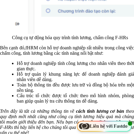
Công cụ tự động hóa quy trình tính lương, chấm công F-HRs
Bên cạnh đó,fHRM còn hỗ trợ doanh nghiệp rất nhiều trong công việc
chấm công, tính lương bằng các tính năng nổi bật như:
Hỗ trợ doanh nghiệp tính công lương cho nhân viên theo thời
gian thực.
Hỗ trợ quản lý khung năng lực để doanh nghiệp đánh giá
nhân viên dễ dàng.
Toàn bộ thông tin đều được lưu trữ và đồng bộ hóa trên một
nền tảng.
Cấu trúc tổ chức được tổ chức theo mô hình nhóm, phòng
ban giúp quản lý tra cứu thông tin dễ dàng.
Trên đây là tất cả những thông tin về
cách tính lương cơ bản
the
quy định mới nhất cũng như công cụ tính lương hiệu quả mà chúng
tôi muốn giới thiệu đến bạn. Nếu bạn có nhu cầu sử dụng phần mềm
Liên hệ với Fastdo
F-HRs thì hãy liên hệ cho chúng tôi qua thông tin dưới đây để được tư
vấn cụ thể nhé!