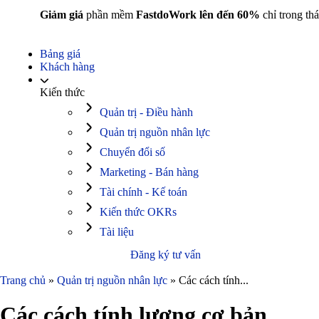
Giảm giá
phần mềm
FastdoWork lên đến 60%
chỉ trong thá
Bảng giá
Khách hàng
Kiến thức
Quản trị - Điều hành
Quản trị nguồn nhân lực
Chuyển đổi số
Marketing - Bán hàng
Tài chính - Kế toán
Kiến thức OKRs
Tài liệu
Đăng ký tư vấn
Trang chủ
»
Quản trị nguồn nhân lực
»
Các cách tính...
Các cách tính lương cơ bản